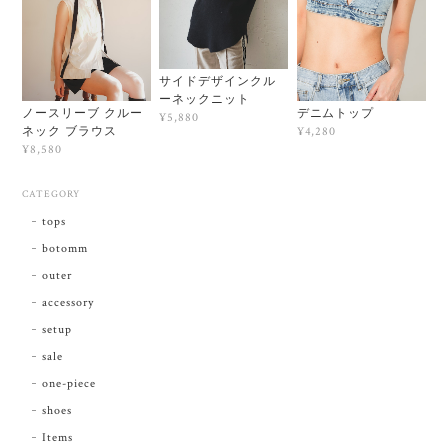
サイドデザインクル
ーネックニット
ノースリーブ クルー
デニムトップ
¥5,880
ネック ブラウス
¥4,280
¥8,580
CATEGORY
tops
botomm
outer
accessory
setup
sale
one-piece
shoes
Items