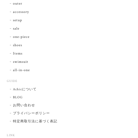
outer
accessory
setup
sale
one-piece
shoes
Items
swimsuit
all-in-one
GUIDE
Achicについて
BLOG
お問い合わせ
プライバシーポリシー
特定商取引法に基づく表記
LINK