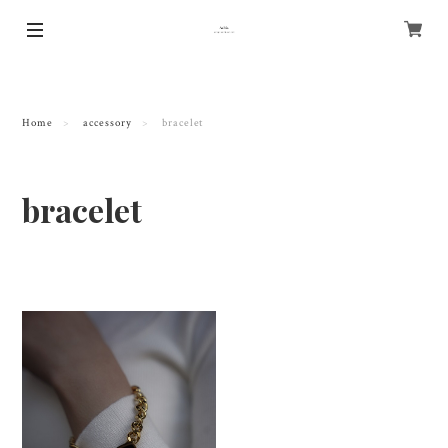
Home
accessory
bracelet
bracelet