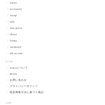
outer
accessory
setup
sale
one-piece
shoes
Items
swimsuit
all-in-one
GUIDE
Achicについて
BLOG
お問い合わせ
プライバシーポリシー
特定商取引法に基づく表記
LINK