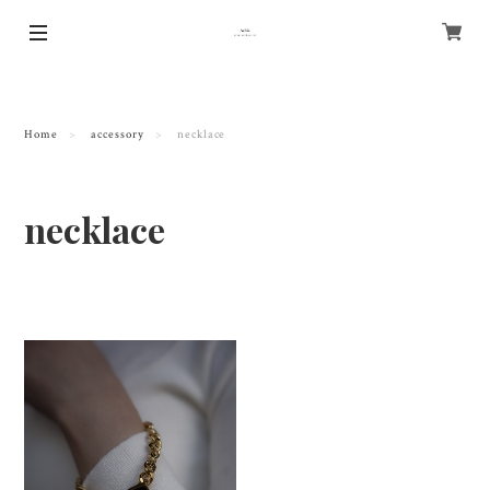
Home
accessory
necklace
necklace