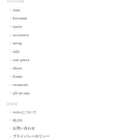
CATEGORY
tops
botomm
outer
accessory
setup
sale
one-piece
shoes
Items
swimsuit
all-in-one
GUIDE
Achicについて
BLOG
お問い合わせ
プライバシーポリシー