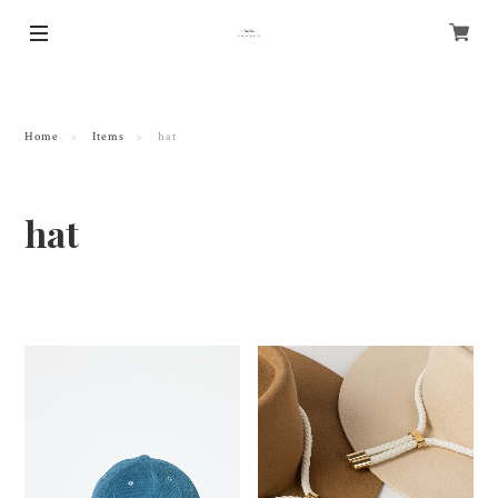
Home
Items
hat
hat