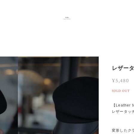
レザー
¥5,480
SOLD OUT
【Leather t
レザータッ
変形したク