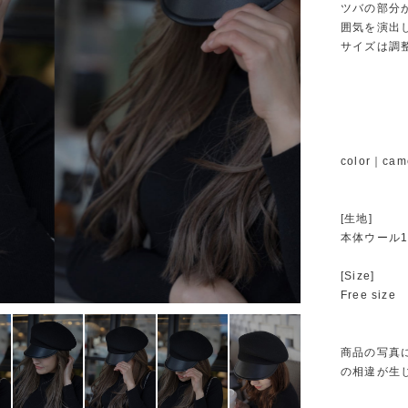
ツバの部分
囲気を演出
サイズは調
color｜came
[生地]
本体ウール1
[Size]
Free size
商品の写真
の相違が生