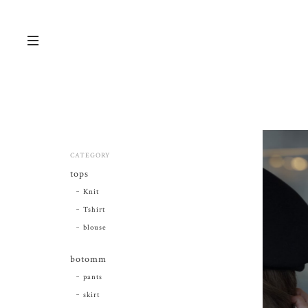
CATEGORY
tops
Knit
Tshirt
blouse
botomm
pants
skirt