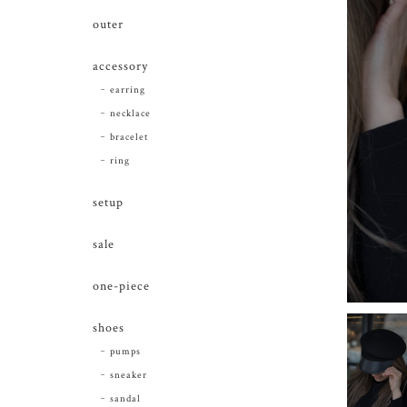
outer
accessory
earring
necklace
bracelet
ring
setup
sale
one-piece
shoes
pumps
sneaker
sandal