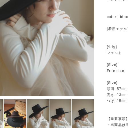
color｜blac
(着用モデル1
[生地]
フェルト
[Size]
Free size
[Size]
頭囲: 57cm
高さ: 13cm
つば: 15cm
【重要事項
・当商品は