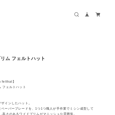
リム フェルトハット
 felthat】
ム フェルトハット
デザインしたハット。
なペーパーブレードを、1つ1つ職人が手作業でミシン成型して
少し高さのあるワイドブリムがマニッシュな雰囲気。