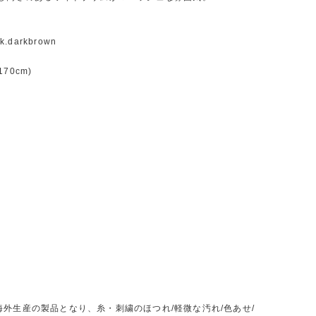
k.darkbrown
70cm)
】
海外生産の製品となり、糸・刺繍のほつれ/軽微な汚れ/色あせ/