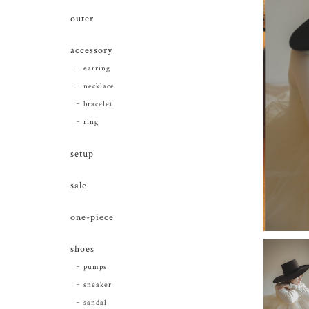
outer
accessory
earring
necklace
bracelet
ring
setup
sale
one-piece
shoes
pumps
sneaker
sandal