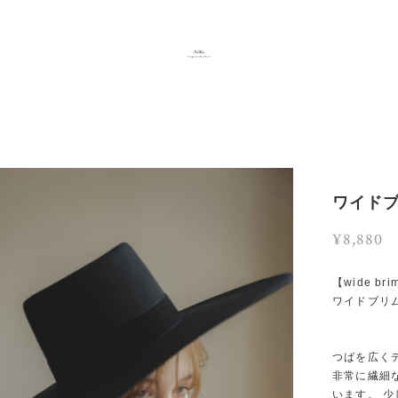
ワイドブ
¥8,880
【wide brim
ワイドブリ
つばを広く
非常に繊細
います。 