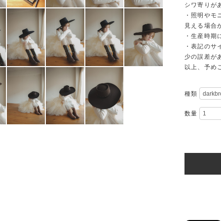
シワ寄りが
・照明やモ
見える場合
・生産時期
・表記のサ
少の誤差が
以上、予め
種類
数量