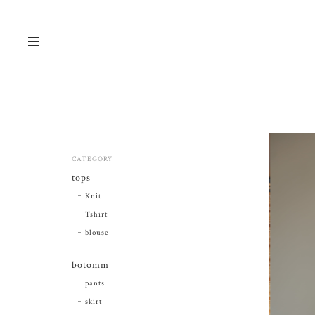
CATEGORY
tops
Knit
Tshirt
blouse
botomm
pants
skirt