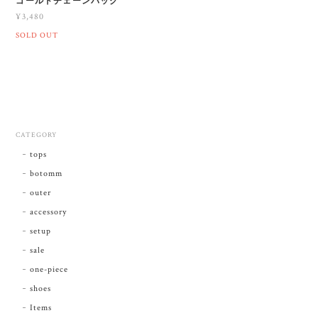
ゴールドチェーンバック
¥3,480
SOLD OUT
CATEGORY
tops
botomm
outer
accessory
setup
sale
one-piece
shoes
Items