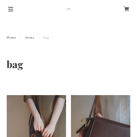
Home
Items
bag
bag