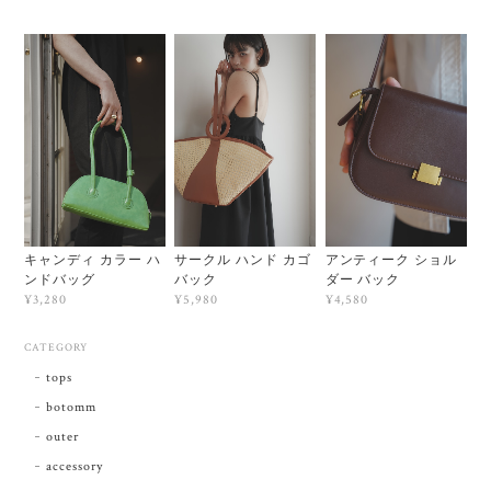
キャンディ カラー ハ
サークル ハンド カゴ
アンティーク ショル
ンドバッグ
バック
ダー バック
¥3,280
¥5,980
¥4,580
CATEGORY
tops
botomm
outer
accessory