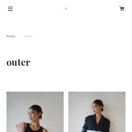
Home
outer
outer