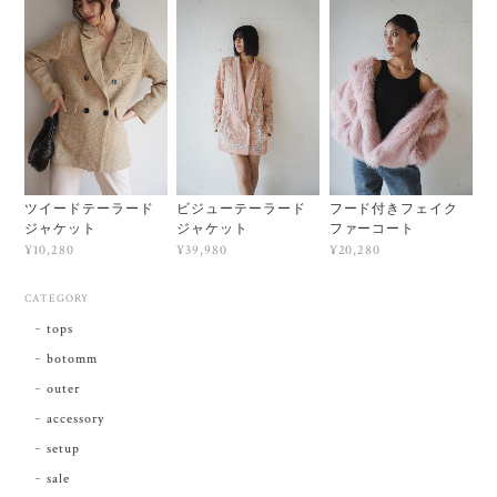
ツイードテーラード
ビジューテーラード
フード付きフェイク
ジャケット
ジャケット
ファーコート
¥10,280
¥39,980
¥20,280
CATEGORY
tops
botomm
outer
accessory
setup
sale