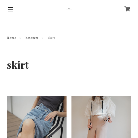
Home
botomm
skirt
skirt