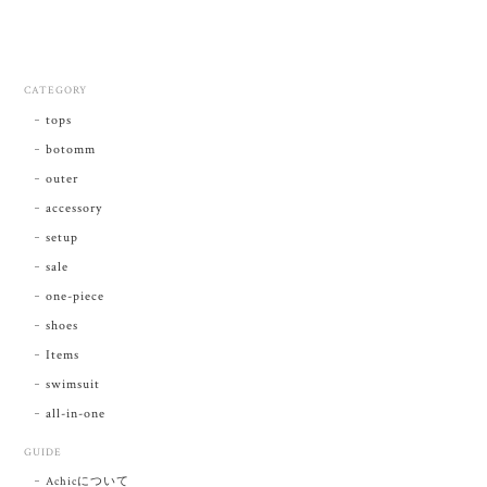
CATEGORY
tops
botomm
outer
accessory
setup
sale
one-piece
shoes
Items
swimsuit
all-in-one
GUIDE
Achicについて