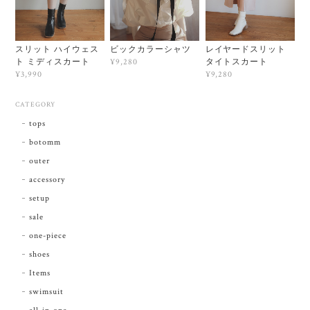
スリット ハイウェス
ビックカラーシャツ
レイヤードスリット
ト ミディスカート
タイトスカート
¥9,280
¥3,990
¥9,280
CATEGORY
tops
botomm
outer
accessory
setup
sale
one-piece
shoes
Items
swimsuit