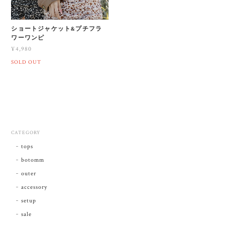
ショートジャケット&プチフラ
ワーワンピ
¥4,980
SOLD OUT
CATEGORY
tops
botomm
outer
accessory
setup
sale