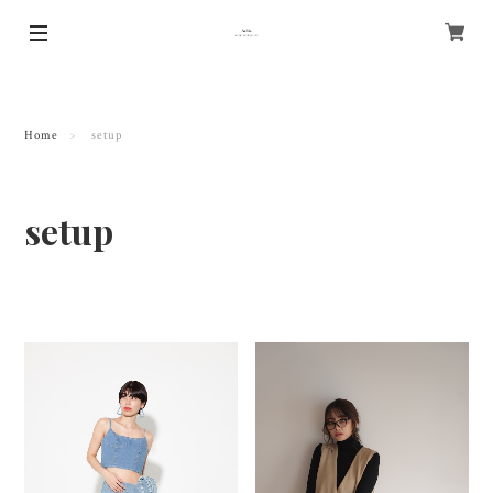
Home
setup
setup