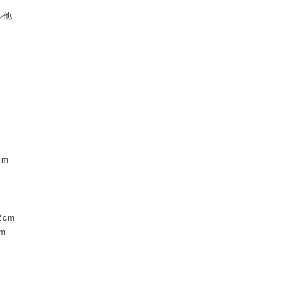
ル他
m
m
cm
m
2cm
m