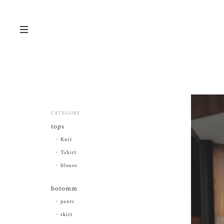
CATEGORY
tops
Knit
Tshirt
blouse
botomm
pants
skirt