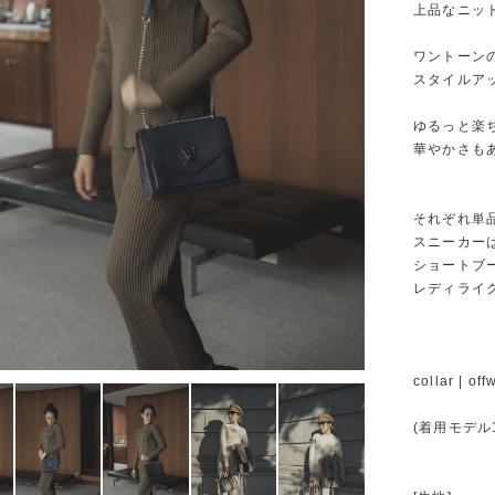
上品なニッ
ワントーン
スタイルア
ゆるっと楽
華やかさも
それぞれ単
スニーカー
ショートブ
レディライ
collar | of
(着用モデル1