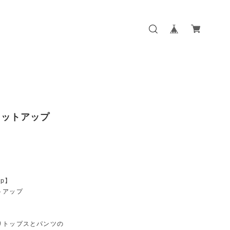
セットアップ
 up】
トアップ
りトップスとパンツの