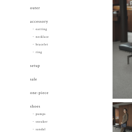
outer
accessory
earring
necklace
bracelet
ring
setup
sale
one-piece
shoes
pumps
sneaker
sandal