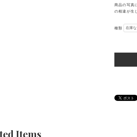
商品の写真
の相違が生
種類
ted Items