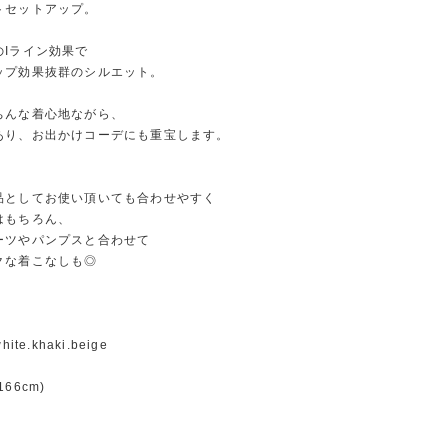
トセットアップ。
のIライン効果で
ップ効果抜群のシルエット。
ちんな着心地ながら、
あり、お出かけコーデにも重宝します。
品としてお使い頂いても合わせやすく
はもちろん、
ーツやパンプスと合わせて
クな着こなしも◎
fwhite.khaki.beige
66cm)