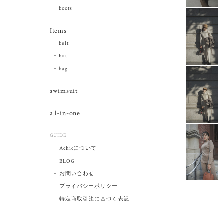
boots
Items
belt
hat
bag
swimsuit
all-in-one
GUIDE
Achicについて
BLOG
お問い合わせ
プライバシーポリシー
特定商取引法に基づく表記