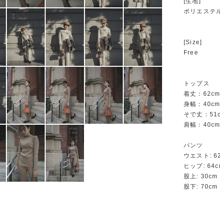
[生地]
ポリエステ
[Size]
Free
トップス
着丈：62c
身幅：40c
そで丈：51
肩幅：40c
パンツ
ウエスト: 6
ヒップ: 64c
股上: 30cm
股下: 70cm