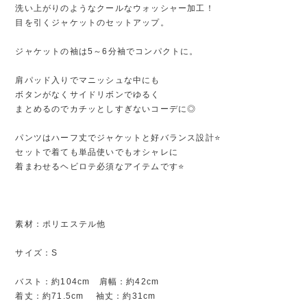
洗い上がりのようなクールなウォッシャー加工！
目を引くジャケットのセットアップ。
ジャケットの袖は5～6分袖でコンパクトに。
肩パッド入りでマニッシュな中にも
ボタンがなくサイドリボンでゆるく
まとめるのでカチッとしすぎないコーデに◎
パンツはハーフ丈でジャケットと好バランス設計⭐️
セットで着ても単品使いでもオシャレに
着まわせるヘビロテ必須なアイテムです⭐️
素材：ポリエステル他
サイズ：S
バスト：約104cm 肩幅：約42cm
着丈：約71.5cm 袖丈：約31cm