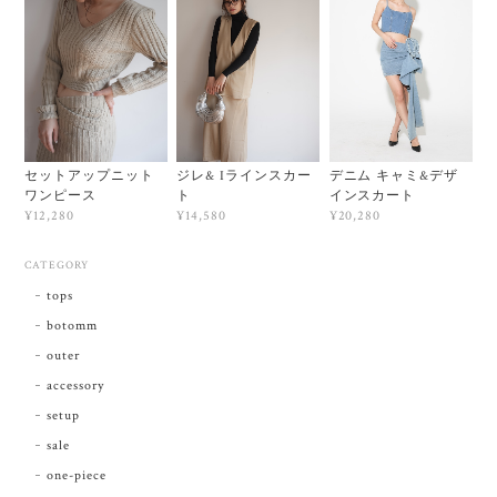
セットアップニット
ジレ& Iラインスカー
デニム キャミ&デザ
ワンピース
ト
インスカート
¥12,280
¥14,580
¥20,280
CATEGORY
tops
botomm
outer
accessory
setup
sale
one-piece