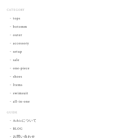
CATEGORY
tops
botomm
outer
accessory
setup
sale
one-piece
shoes
Items
swimsuit
all-in-one
GUIDE
Achicについて
BLOG
お問い合わせ