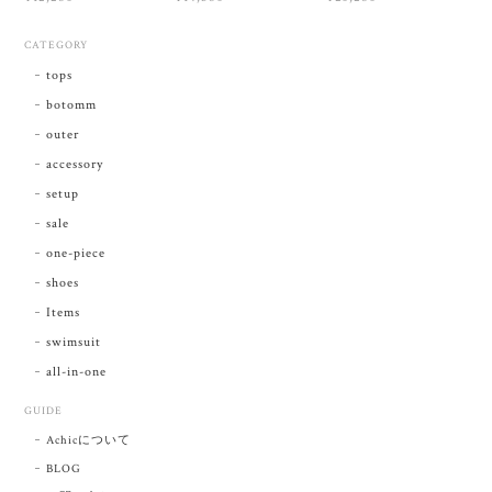
CATEGORY
tops
botomm
outer
accessory
setup
sale
one-piece
shoes
Items
swimsuit
all-in-one
GUIDE
Achicについて
BLOG