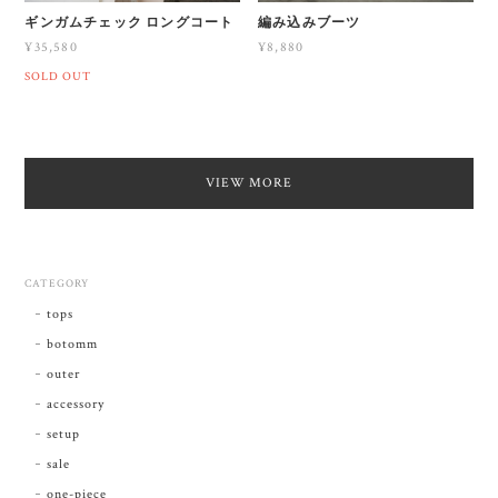
ギンガムチェック ロングコート
編み込みブーツ
¥35,580
¥8,880
SOLD OUT
VIEW MORE
CATEGORY
tops
botomm
outer
accessory
setup
sale
one-piece