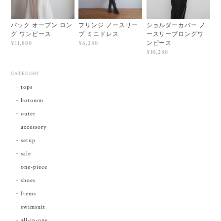
バック オープン ロン
フリンジ ノースリー
ショルダーカバー ノ
グ ワンピース
ブ ミニドレス
ースリーブロングワ
ンピース
¥11,800
¥6,280
¥10,280
CATEGORY
tops
botomm
outer
accessory
setup
sale
one-piece
shoes
Items
swimsuit
all-in-one