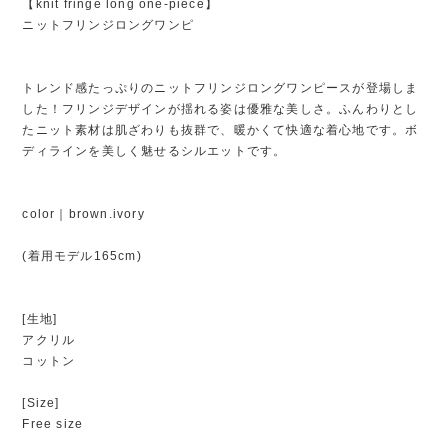
【knit fringe long one-piece】
ニットフリンジロングワンピ
トレンド感たっぷりのニットフリンジロングワンピースが登場しま
した！フリンジデザインが揺れる姿は優雅な美しさ。ふんわりとし
たニット素材は肌ざわりも抜群で、暖かくて快適な着心地です。ボ
ディラインを美しく魅せるシルエットです。
color｜brown.ivory
(着用モデル165cm)
[生地]
アクリル
コットン
[Size]
Free size