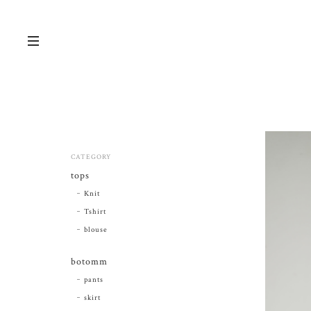
CATEGORY
tops
Knit
Tshirt
blouse
botomm
pants
skirt