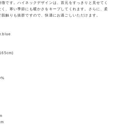
特徴です。ハイネックデザインは、首元をすっきりと見せてく
なく、寒い季節にも暖かさをキープしてくれます。さらに、柔
で肌触りも抜群ですので、快適にお過ごしいただけます。
y.blue
65cm)
0%
m
m
cm
m