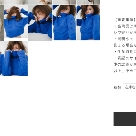
【重要事項
・当商品は
シワ寄りが
・照明やモ
見える場合
・生産時期
・表記のサ
少の誤差が
以上、予め
種類