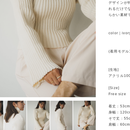
デザインが
れるだけで
らかい素材
color｜ivor
(着用モデル1
[生地]
アクリル10
[Size]
Free size
着丈：53c
身幅：120c
そで丈：55
肩幅：60c