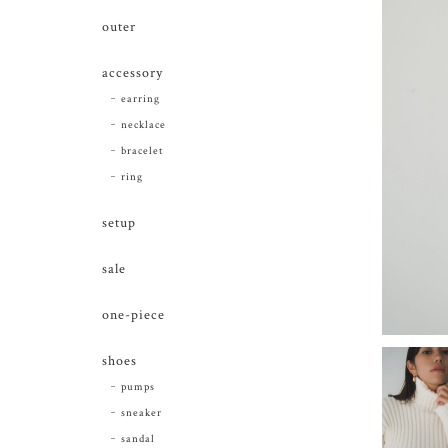
outer
accessory
earring
necklace
bracelet
ring
setup
sale
one-piece
shoes
pumps
sneaker
sandal