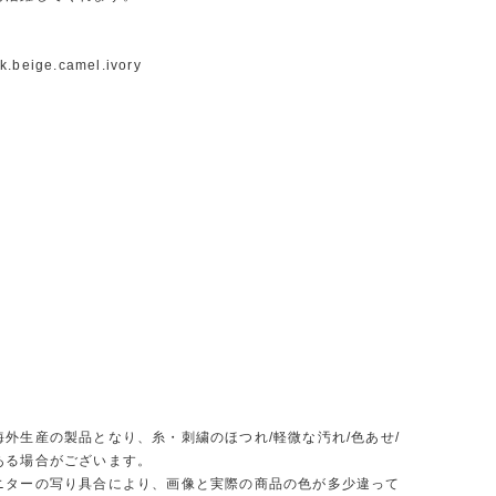
k.beige.camel.ivory
】
海外生産の製品となり、糸・刺繍のほつれ/軽微な汚れ/色あせ/
ある場合がございます。
ニターの写り具合により、画像と実際の商品の色が多少違って