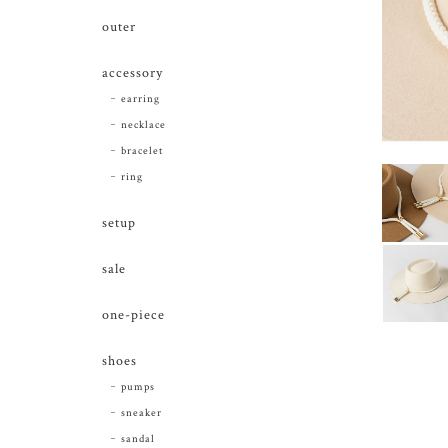
outer
accessory
earring
necklace
bracelet
ring
setup
sale
one-piece
shoes
pumps
sneaker
sandal