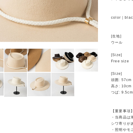
color｜blac
[生地]
ウール
[Size]
Free size
[Size]
頭囲: 57cm
高さ: 10cm
つば: 9.5cm
【重要事項
・当商品は
シワ寄りが
・照明やモ