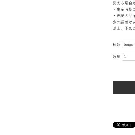
見える場合
・生産時期
・表記のサ
少の誤差が
以上、予め
種類
数量