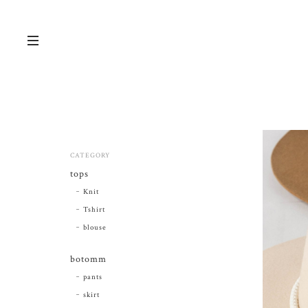
CATEGORY
tops
Knit
Tshirt
blouse
botomm
pants
skirt