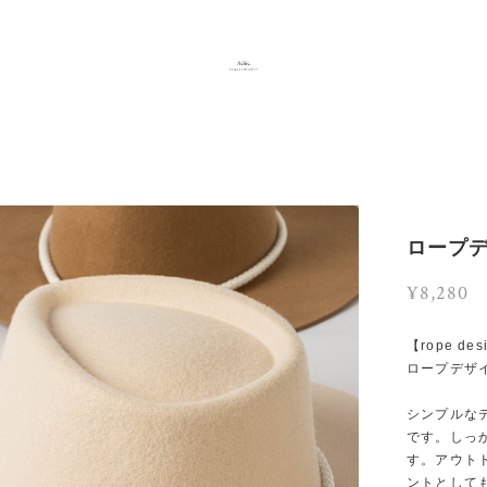
ロープ
¥8,280
【rope des
ロープデザ
シンプルな
です。しっ
す。アウト
ントとして