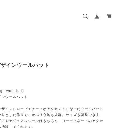
デザインウールハット
ign wool hat】
インウールハット
デザインにロープモチーフがアクセントになったウールハット
かりとした作りで、かぶり心地も抜群。サイズも調整できま
ドアやカジュアルシーンはもちろん、コーディネートのアクセ
も活躍してくれます。