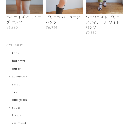
ハイライズ バミュー
プリーツ バミューダ
ハイウェスト プリー
ダ パンツ
パンツ
ツディテール ワイド
パンツ
¥5,880
¥6,980
¥9,880
CATEGORY
tops
botomm
outer
accessory
setup
sale
one-piece
shoes
Items
swimsuit