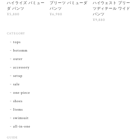
ハイライズ バミュー
プリーツ バミューダ
ハイウェスト プリー
ダ パンツ
パンツ
ツディテール ワイド
パンツ
¥5,880
¥6,980
¥9,880
CATEGORY
tops
botomm
outer
accessory
setup
sale
one-piece
shoes
Items
swimsuit
all-in-one
GUIDE