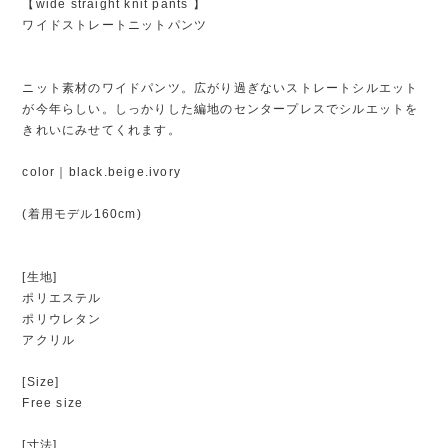
【wide straight knit pants 】
ワイドストレートニットパンツ
ニット素材のワイドパンツ。広がり過ぎないストレートシルエット
が今年らしい。しっかりした編地のセンタープレスでシルエットを
きれいにみせてくれます。
color｜black.beige.ivory
(着用モデル160cm)
[生地]
ポリエステル
ポリウレタン
アクリル
[Size]
Free size
[寸法]