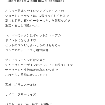
【short jacket & petit flower onepiece】
さらっと羽織りやすいシンプルテイストの
ショートジャケットは、1着持っておくだけで
夏でも肌寒い夜やクーラーのきいた部屋などで
重宝すること間違いなし。
シルバーのボタンにポケットがコーデの
ポイントになります◎
セットのワンピと合わせるのはもちろん
ロング丈のボトムスと相性抜群。
プチフラワーワンピは全体が
シャーリングデザインになっていて細見えします。
サラリとした生地感が着心地も快適で
これからの季節にオススメです！
素材：ポリエステル他
サイズ：フリーサイズ
バスト：約90cm 袖丈：約60cm