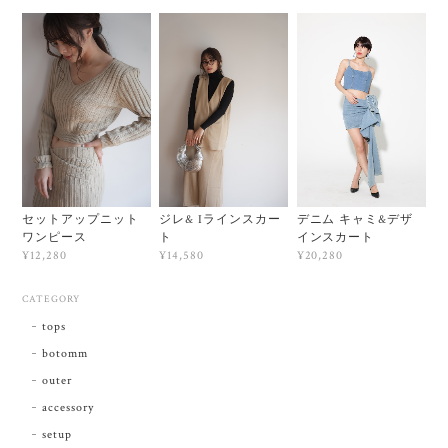
セットアップニット
ジレ& Iラインスカー
デニム キャミ&デザ
ワンピース
ト
インスカート
¥12,280
¥14,580
¥20,280
CATEGORY
tops
botomm
outer
accessory
setup