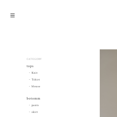
CATEGORY
tops
Knit
Tshirt
blouse
botomm
pants
skirt