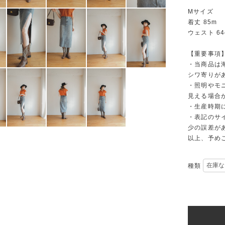
Mサイズ
着丈 85m
ウェスト 64
【重要事項
・当商品は
シワ寄りが
・照明やモ
見える場合
・生産時期
・表記のサ
少の誤差が
以上、予め
種類