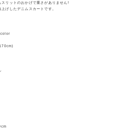
もスリットのおかげで重さがありません!
格上げしたデニムスカートです。
color
70cm)
ル
0cm