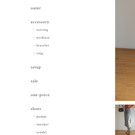
outer
accessory
earring
necklace
bracelet
ring
setup
sale
one-piece
shoes
pumps
sneaker
sandal