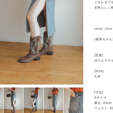
ミモレ丈で
女性らしく
color｜one 
(着用モデル1
[生地]
ポリエステ
[Size]
S.M
[寸法]
Sサイズ
着丈: 83cm
ウェスト: 6