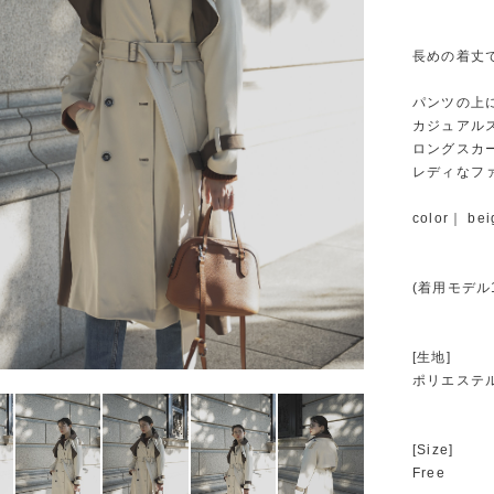
長めの着丈
パンツの上
カジュアル
ロングスカ
レディなフ
color｜ bei
(着用モデル1
[生地]
ポリエステ
[Size]
Free