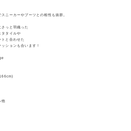
でスニーカーやブーツとの相性も抜群。
にさっと羽織った
スタタイルや
ートと合わせた
ァッションも合います！
ge
66cm)
ル他