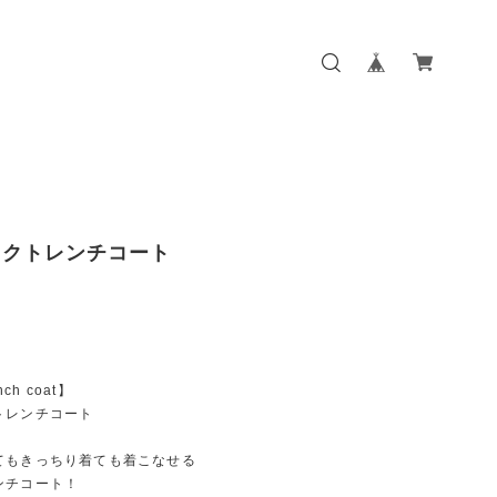
ックトレンチコート
nch coat】
トレンチコート
てもきっちり着ても着こなせる
ンチコート！