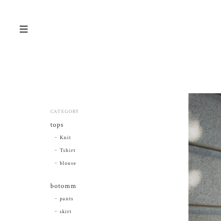
CATEGORY
tops
Knit
Tshirt
blouse
botomm
pants
skirt