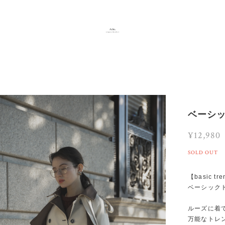
ベーシ
¥12,980
SOLD OUT
【basic tre
ベーシック
ルーズに着
万能なトレ