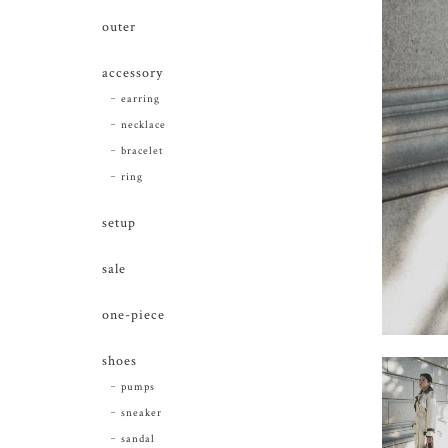
outer
accessory
earring
necklace
bracelet
ring
setup
sale
one-piece
shoes
pumps
sneaker
sandal