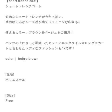
【short trench coat】
ショートトレンチコート
短めなショートトレンチが今年っぽい。
袖のゆるみがルーズ感が出てフェミニンな印象も♪
使えるカラー、ブラウン&ベージュをご用意！
パンツの上にさっと羽織ったカジュアルスタタイルやロングスカー
トと合わせたレディなファッションもokです！
color｜ beige brown
[生地]
ポリエステル
[Size]
Free