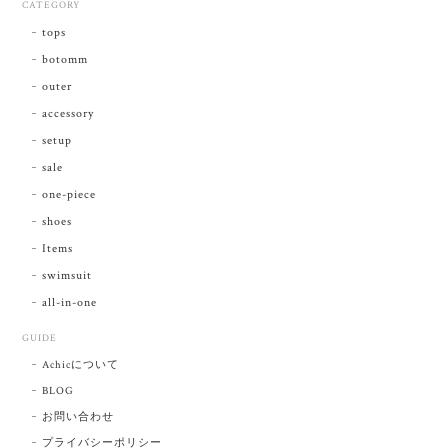
CATEGORY
tops
botomm
outer
accessory
setup
sale
one-piece
shoes
Items
swimsuit
all-in-one
GUIDE
Achicについて
BLOG
お問い合わせ
プライバシーポリシー