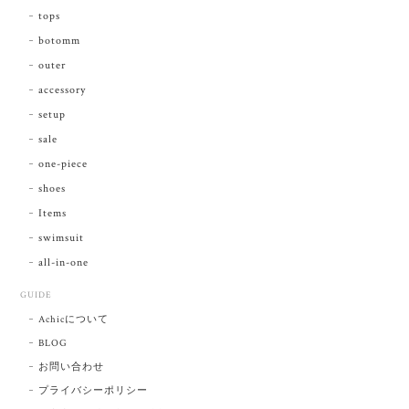
tops
botomm
outer
accessory
setup
sale
one-piece
shoes
Items
swimsuit
all-in-one
GUIDE
Achicについて
BLOG
お問い合わせ
プライバシーポリシー