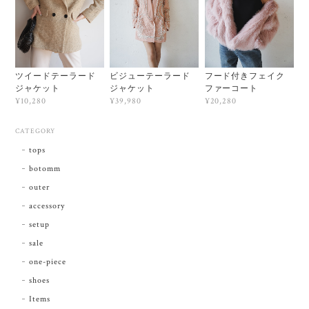
ツイードテーラード
ビジューテーラード
フード付きフェイク
ジャケット
ジャケット
ファーコート
¥10,280
¥39,980
¥20,280
CATEGORY
tops
botomm
outer
accessory
setup
sale
one-piece
shoes
Items