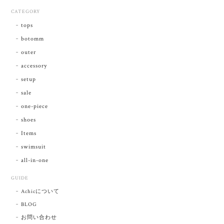
CATEGORY
tops
botomm
outer
accessory
setup
sale
one-piece
shoes
Items
swimsuit
all-in-one
GUIDE
Achicについて
BLOG
お問い合わせ