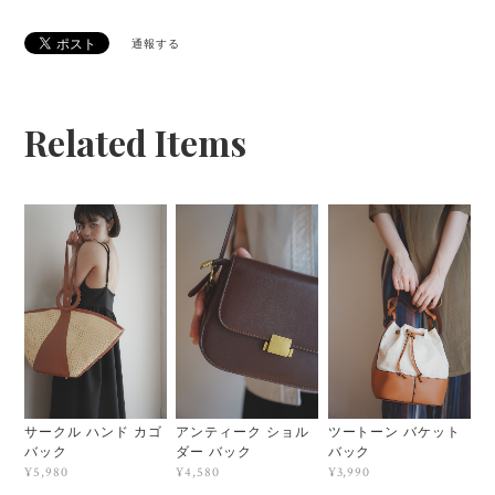
通報する
Related Items
サークル ハンド カゴ
アンティーク ショル
ツートーン バケット
バック
ダー バック
バック
¥5,980
¥4,580
¥3,990