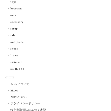
tops
botomm
outer
accessory
setup
sale
one-piece
shoes
Items
swimsuit
all-in-one
GUIDE
Achicについて
BLOG
お問い合わせ
プライバシーポリシー
特定商取引法に基づく表記