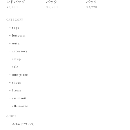
ンドバッグ
バック
バック
¥3,280
¥5,980
¥3,990
CATEGORY
tops
botomm
outer
accessory
setup
sale
one-piece
shoes
Items
swimsuit
all-in-one
GUIDE
Achicについて