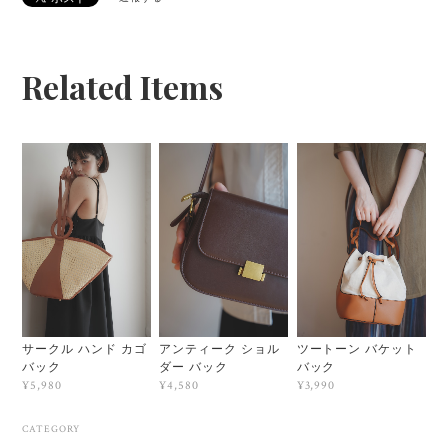
Related Items
サークル ハンド カゴ
アンティーク ショル
ツートーン バケット
バック
ダー バック
バック
¥5,980
¥4,580
¥3,990
CATEGORY