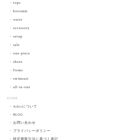
tops
botomm
outer
accessory
setup
sale
one-piece
shoes
Items
swimsuit
all-in-one
GUIDE
Achicについて
BLOG
お問い合わせ
プライバシーポリシー
特定商取引法に基づく表記