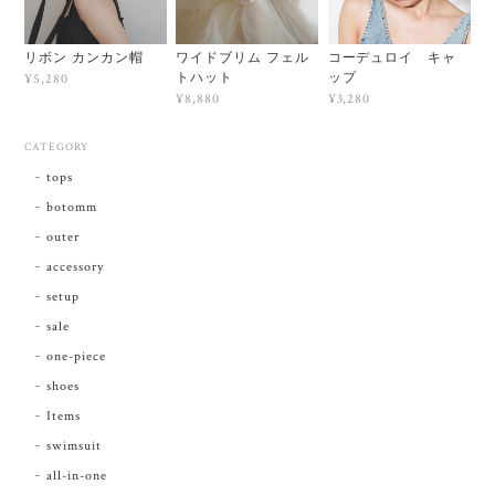
リボン カンカン帽
ワイドブリム フェル
コーデュロイ キャ
トハット
ップ
¥5,280
¥8,880
¥3,280
CATEGORY
tops
botomm
outer
accessory
setup
sale
one-piece
shoes
Items
swimsuit
all-in-one