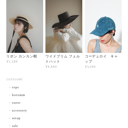
リボン カンカン帽
ワイドブリム フェル
コーデュロイ キャ
トハット
ップ
¥5,280
¥8,880
¥3,280
CATEGORY
tops
botomm
outer
accessory
setup
sale