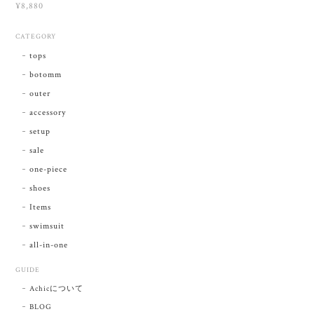
¥8,880
CATEGORY
tops
botomm
outer
accessory
setup
sale
one-piece
shoes
Items
swimsuit
all-in-one
GUIDE
Achicについて
BLOG