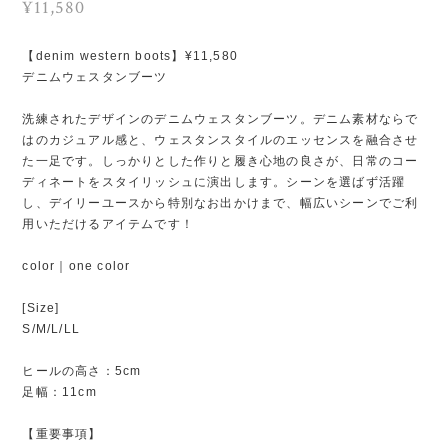
¥11,580
【denim western boots】¥11,580
デニムウェスタンブーツ
洗練されたデザインのデニムウェスタンブーツ。デニム素材ならで
はのカジュアル感と、ウェスタンスタイルのエッセンスを融合させ
た一足です。しっかりとした作りと履き心地の良さが、日常のコー
ディネートをスタイリッシュに演出します。シーンを選ばず活躍
し、デイリーユースから特別なお出かけまで、幅広いシーンでご利
用いただけるアイテムです！
color｜one color
[Size]
S/M/L/LL
ヒールの高さ：5cm
足幅：11cm
【重要事項】