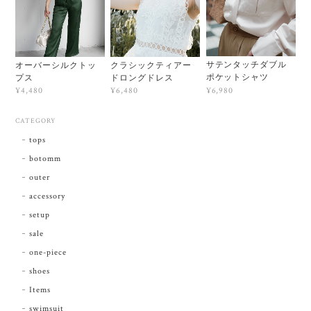
サテンタッチダブル
オーバーシルクトッ
クラシックティアー
ポケットシャツ
プス
ドロングドレス
¥6,980
¥4,480
¥6,480
CATEGORY
tops
botomm
outer
accessory
setup
sale
one-piece
shoes
Items
swimsuit