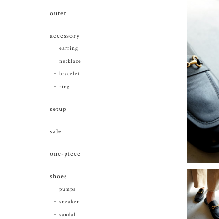
outer
accessory
earring
necklace
bracelet
ring
setup
sale
one-piece
shoes
pumps
sneaker
sandal