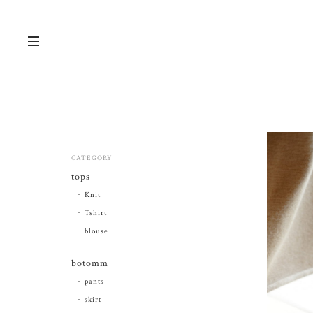
CATEGORY
tops
Knit
Tshirt
blouse
botomm
pants
skirt