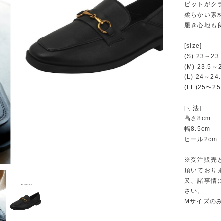
ビットがク
柔らかい素
履き心地も
[size]
(S) 23～23
(M) 23.5～
(L) 24～24
(LL)25〜25
[寸法]
高さ8cm
幅8.5cm
ヒール2cm
※受注販売
頂いており
又、諸事情
さい。
Mサイズの