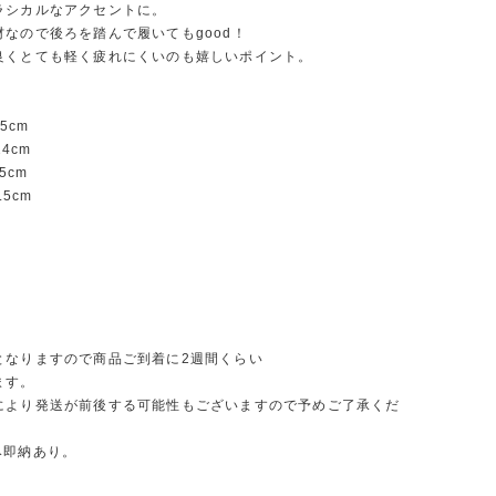
ラシカルなアクセントに。
材なので後ろを踏んで履いてもgood！
良くとても軽く疲れにくいのも嬉しいポイント。
.5cm
24cm
.5cm
.5cm
となりますので商品ご到着に2週間くらい
ます。
により発送が前後する可能性もございますので予めご了承くだ
み即納あり。