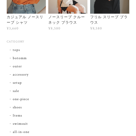
カジュアル ノースリ
ノースリーブ クルー
フリル スリーブ ブラ
ーブ シャツ
ネック ブラウス
ウス
¥3,660
¥8,580
¥8,580
CATEGORY
tops
botomm
outer
accessory
setup
sale
one-piece
shoes
Items
swimsuit
all-in-one