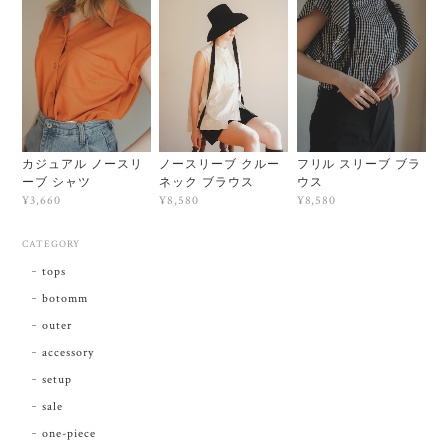
カジュアル ノースリ
ノースリーブ クルー
フリル スリーブ ブラ
ーブ シャツ
ネック ブラウス
ウス
¥3,660
¥8,580
¥8,580
CATEGORY
tops
botomm
outer
accessory
setup
sale
one-piece