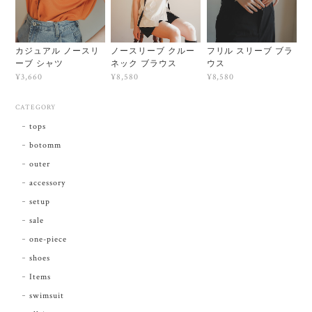
カジュアル ノースリ
ノースリーブ クルー
フリル スリーブ ブラ
ーブ シャツ
ネック ブラウス
ウス
¥3,660
¥8,580
¥8,580
CATEGORY
tops
botomm
outer
accessory
setup
sale
one-piece
shoes
Items
swimsuit