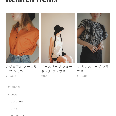
カジュアル ノースリ
ノースリーブ クルー
フリル スリーブ ブラ
ーブ シャツ
ネック ブラウス
ウス
¥3,660
¥8,580
¥8,580
CATEGORY
tops
botomm
outer
accessory