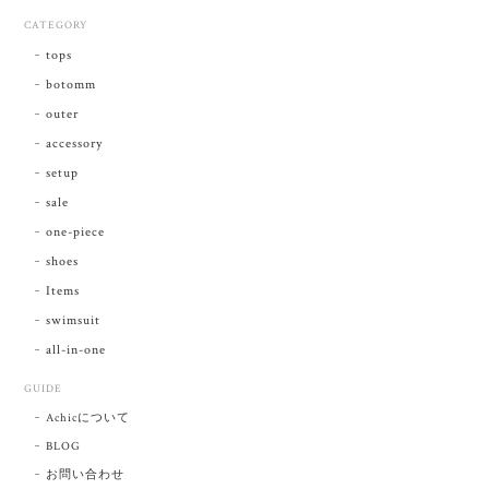
CATEGORY
tops
botomm
outer
accessory
setup
sale
one-piece
shoes
Items
swimsuit
all-in-one
GUIDE
Achicについて
BLOG
お問い合わせ