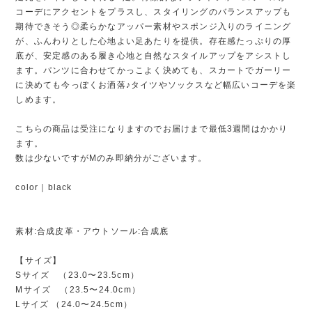
コーデにアクセントをプラスし、スタイリングのバランスアップも
期待できそう◎柔らかなアッパー素材やスポンジ入りのライニング
が、ふんわりとした心地よい足あたりを提供。存在感たっぷりの厚
底が、安定感のある履き心地と自然なスタイルアップをアシストし
ます。パンツに合わせてかっこよく決めても、スカートでガーリー
に決めても今っぽくお洒落♪タイツやソックスなど幅広いコーデを楽
しめます。
こちらの商品は受注になりますのでお届けまで最低3週間はかかり
ます。
数は少ないですがMのみ即納分がございます。
color｜black
素材:合成皮革・アウトソール:合成底
【サイズ】
Sサイズ （23.0〜23.5cm）
Mサイズ （23.5〜24.0cm）
Lサイズ （24.0〜24.5cm）