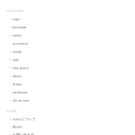
CATEGORY
tops
botomm
outer
accessory
setup
sale
one-piece
shoes
Items
swimsuit
all-in-one
GUIDE
Achicについて
BLOG
お問い合わせ