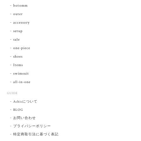
botomm
outer
accessory
setup
sale
one-piece
shoes
Items
swimsuit
all-in-one
GUIDE
Achicについて
BLOG
お問い合わせ
プライバシーポリシー
特定商取引法に基づく表記