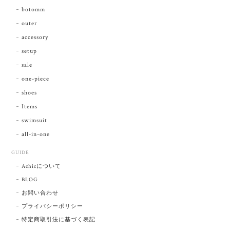
botomm
outer
accessory
setup
sale
one-piece
shoes
Items
swimsuit
all-in-one
GUIDE
Achicについて
BLOG
お問い合わせ
プライバシーポリシー
特定商取引法に基づく表記