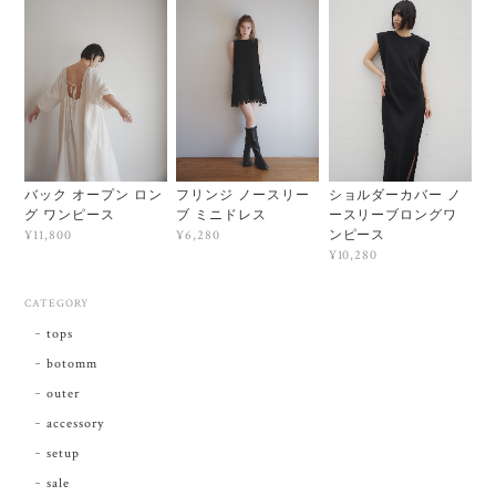
バック オープン ロン
フリンジ ノースリー
ショルダーカバー ノ
グ ワンピース
ブ ミニドレス
ースリーブロングワ
ンピース
¥11,800
¥6,280
¥10,280
CATEGORY
tops
botomm
outer
accessory
setup
sale