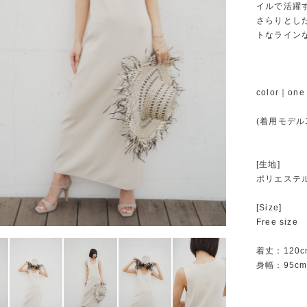
イルで活躍
さらりとし
トなライン
color｜one 
(着用モデル1
[生地]
ポリエステ
[Size]
Free size
着丈：120c
身幅：95c