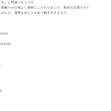
すること間違いなしです。
た肌触りが心地よい素材にこだわりました。長めの丈感でタイ
ながらも、適度なゆとりがあり動きやすさも◎
color
63cm)
ル
m
m