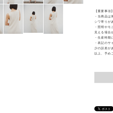
【重要事項
・当商品は
シワ寄りが
・照明やモ
見える場合
・生産時期
・表記のサ
少の誤差が
以上、予め