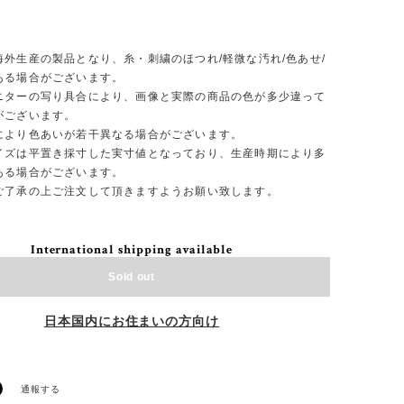
】
海外生産の製品となり、糸・刺繍のほつれ/軽微な汚れ/色あせ/
ある場合がございます。
ニターの写り具合により、画像と実際の商品の色が多少違って
がございます。
により色あいが若干異なる場合がございます。
イズは平置き採寸した実寸値となっており、生産時期により多
ある場合がございます。
ご了承の上ご注文して頂きますようお願い致します。
International shipping available
Sold out
日本国内にお住まいの方向け
通報する