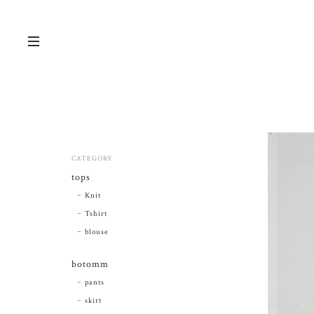
CATEGORY
tops
Knit
Tshirt
blouse
botomm
pants
skirt