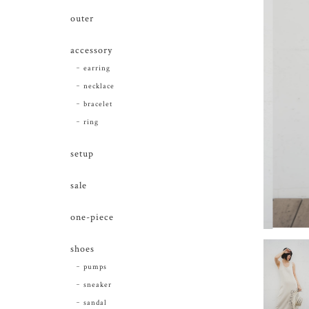
outer
accessory
earring
necklace
bracelet
ring
setup
sale
one-piece
shoes
pumps
sneaker
sandal