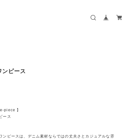
ワンピース
e-piece 】
ピース
 ワンピースは、デニム素材ならではの丈夫さとカジュアルな雰