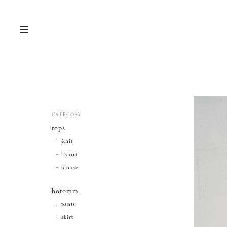
CATEGORY
tops
Knit
Tshirt
blouse
botomm
pants
skirt