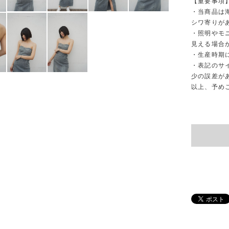
【重要事項
・当商品は
シワ寄りが
・照明やモ
見える場合
・生産時期
・表記のサ
少の誤差が
以上、予め