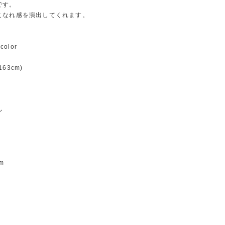
です。
こなれ感を演出してくれます。
color
63cm)
ル
m
m