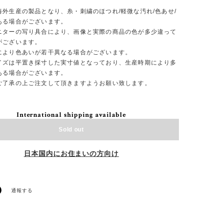
】
海外生産の製品となり、糸・刺繍のほつれ/軽微な汚れ/色あせ/
ある場合がございます。
ニターの写り具合により、画像と実際の商品の色が多少違って
がございます。
により色あいが若干異なる場合がございます。
イズは平置き採寸した実寸値となっており、生産時期により多
ある場合がございます。
ご了承の上ご注文して頂きますようお願い致します。
International shipping available
Sold out
日本国内にお住まいの方向け
通報する