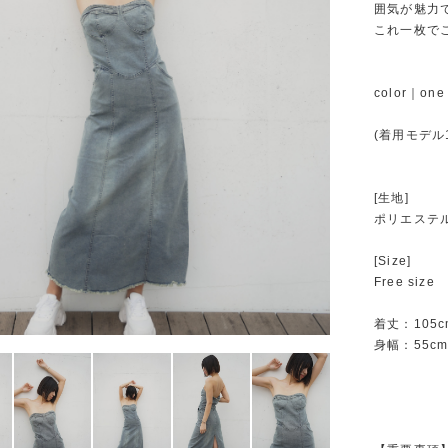
囲気が魅力
これ一枚で
color｜one 
(着用モデル1
[生地]
ポリエステ
[Size]
Free size
着丈：105c
身幅：55c