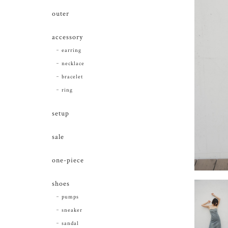
outer
accessory
earring
necklace
bracelet
ring
setup
sale
one-piece
shoes
pumps
sneaker
sandal