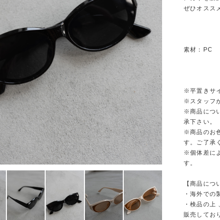
ぜひオスス
素材：PC
※平置きサ
※スタッフ
※商品につ
承下さい。
※商品のお
す。ご了承
※個体差に
す。
【商品につ
・海外での
・検品の上
販売してお