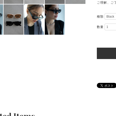
ご理解、ご
種類
数量
ted Items