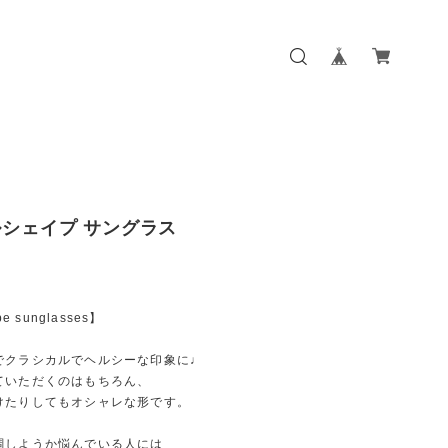
シェイプ サングラス
pe sunglasses】
でクラシカルでヘルシーな印象に♩
ていただくのはもちろん、
けたりしてもオシャレな形です。
調しようか悩んでいる人には