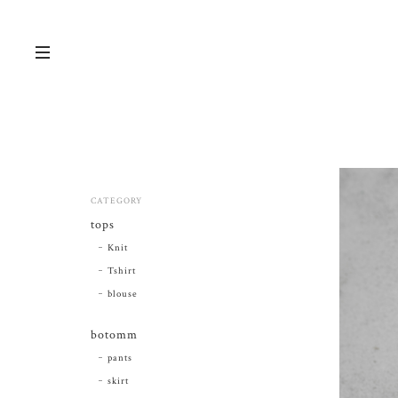
CATEGORY
tops
Knit
Tshirt
blouse
botomm
pants
skirt