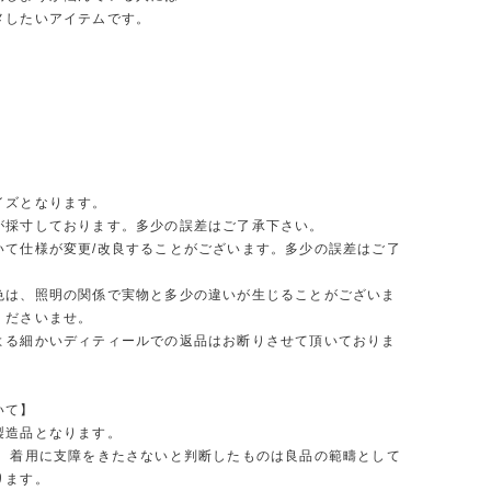
メしたいアイテムです。
イズとなります。
が採寸しております。多少の誤差はご了承下さい。
いて仕様が変更/改良することがございます。多少の誤差はご了
色は、照明の関係で実物と多少の違いが生じることがございま
くださいませ。
よる細かいディティールでの返品はお断りさせて頂いておりま
いて】
製造品となります。
 、着用に支障をきたさないと判断したものは良品の範疇として
ります。