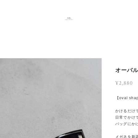
オーバル
¥2,880
【oval sha
かけるだけ
日常でかけ
バッグにか
メガネを新