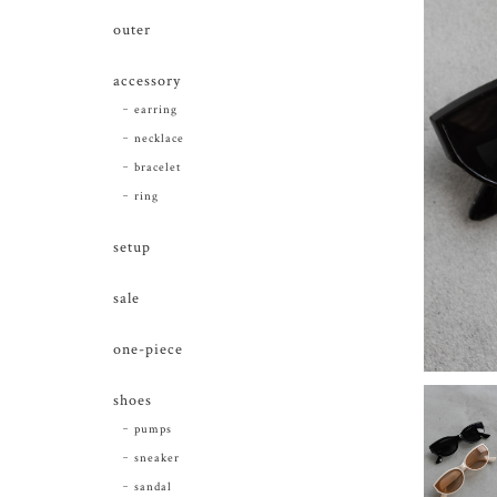
outer
accessory
earring
necklace
bracelet
ring
setup
sale
one-piece
shoes
pumps
sneaker
sandal